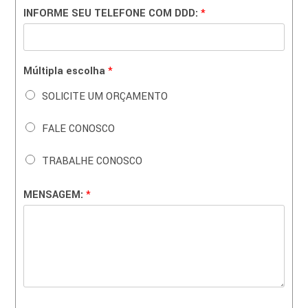
N
INFORME SEU TELEFONE COM DDD:
*
O
M
E
:
Múltipla escolha
*
D
D
SOLICITE UM ORÇAMENTO
D
:
FALE CONOSCO
S
E
U
TRABALHE CONOSCO
MENSAGEM:
*